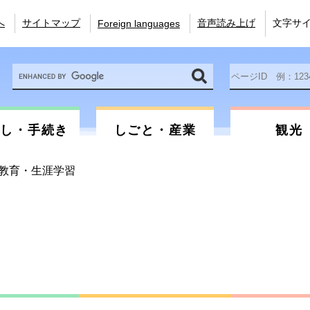
へ
サイトマップ
音声読み上げ
文字サ
Foreign languages
Google
ペ
カ
ー
ス
ジ
タ
ID
ム
を
らし・手続き
しごと・産業
観光
検
入
索
力
教育・生涯学習