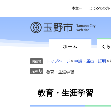
ペ
メ
ー
ニ
本文へ
はじめての方
ジ
ュ
の
ー
先
を
頭
飛
で
ば
す。
し
て
ホーム
く
本
文
へ
トップページ
>
申請・届出・証明
>
教育・生涯学習
本
教育・生涯学習
文