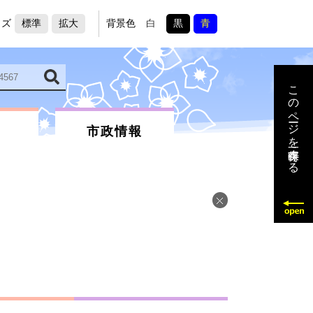
イズ
標準
拡大
背景色
白
黒
青
このページを一時保存する
市政情報