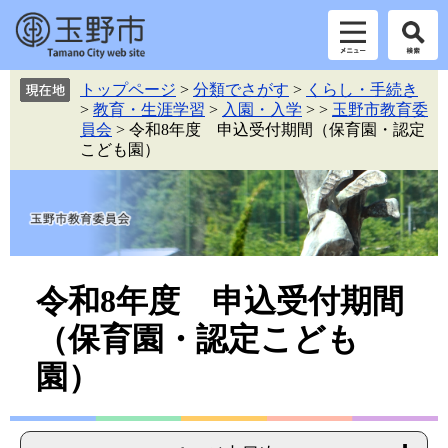
ペ
メ
トップページ
>
分類でさがす
>
くらし・手続き
ー
ニ
>
教育・生涯学習
>
入園・入学
>
>
玉野市教育委
ジ
ュ
員会
>
令和8年度 申込受付期間（保育園・認定
の
ー
こども園）
先
を
頭
飛
で
ば
す。
し
て
本
本
文
令和8年度 申込受付期間
へ
文
（保育園・認定こども
園）