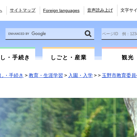
へ
サイトマップ
音声読み上げ
文字サ
Foreign languages
Google
ペ
カ
ー
ス
ジ
タ
ID
ム
を
らし・手続き
しごと・産業
観光
検
入
索
力
し・手続き
>
教育・生涯学習
>
入園・入学
>
>
玉野市教育委員