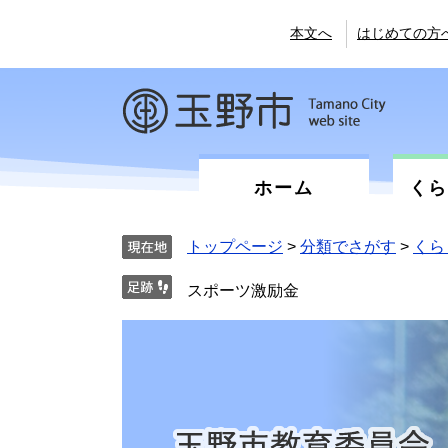
ペ
メ
ー
ニ
本文へ
はじめての方
ジ
ュ
の
ー
先
を
頭
飛
で
ば
す。
し
て
ホーム
く
本
文
へ
トップページ
>
分類でさがす
>
くら
スポーツ激励金