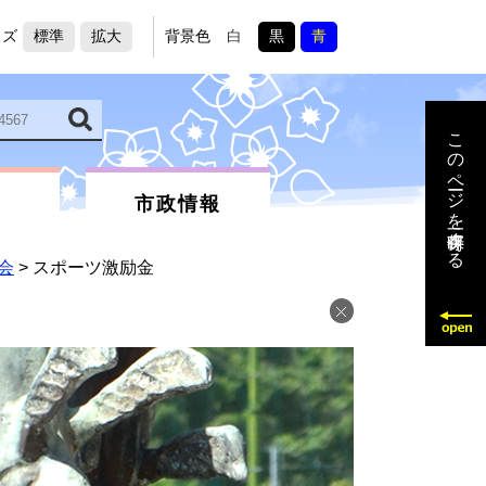
イズ
標準
拡大
背景色
白
黒
青
このページを一時保存する
市政情報
会
>
スポーツ激励金