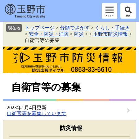
ペ
メ
トップページ
>
分類でさがす
>
くらし・手続き
ー
ニ
>
安全・防災・消防
>
防災
>
>
玉野市防災情報
>
ジ
ュ
自衛官等の募集
の
ー
先
を
頭
飛
で
ば
す。
し
て
本
本
自衛官等の募集
文
文
へ
2023年1月4日更新
自衛官等を募集しています
防災情報