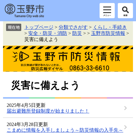
ペ
メ
トップページ
>
分類でさがす
>
くらし・手続き
ー
ニ
>
安全・防災・消防
>
防災
>
>
玉野市防災情報
>
ジ
ュ
災害に備えよう
の
ー
先
を
頭
飛
で
ば
す。
し
て
本
本
災害に備えよう
文
文
へ
2025年4月5日更新
届出避難所登録制度が始まりました！
2024年3月28日更新
こまめに情報を入手しましょう～防災情報の入手先～