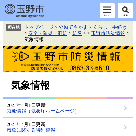
ペ
メ
トップページ
>
分類でさがす
>
くらし・手続き
ー
ニ
>
安全・防災・消防
>
防災
>
>
玉野市防災情報
>
ジ
ュ
気象情報
の
ー
先
を
頭
飛
で
ば
す。
し
て
本
本
気象情報
文
文
へ
2021年4月1日更新
気象情報（気象庁ホームページ）
2021年4月1日更新
気象に関する特別警報