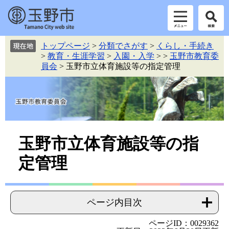
ペ
メ
トップページ
>
分類でさがす
>
くらし・手続き
ー
ニ
>
教育・生涯学習
>
入園・入学
>
>
玉野市教育委
ジ
ュ
員会
>
玉野市立体育施設等の指定管理
の
ー
先
を
頭
飛
で
ば
す。
し
て
本
本
玉野市立体育施設等の指
文
文
定管理
へ
ページ内目次
ページID：0029362