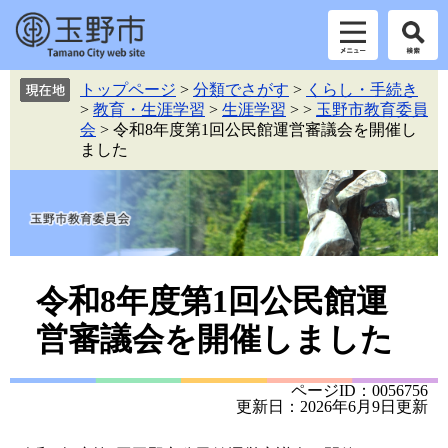
ペ
メ
トップページ
>
分類でさがす
>
くらし・手続き
ー
ニ
>
教育・生涯学習
>
生涯学習
>
>
玉野市教育委員
ジ
ュ
会
>
令和8年度第1回公民館運営審議会を開催し
の
ー
ました
先
を
頭
飛
で
ば
す。
し
て
本
本
文
令和8年度第1回公民館運
へ
文
営審議会を開催しました
ページID：0056756
更新日：2026年6月9日更新