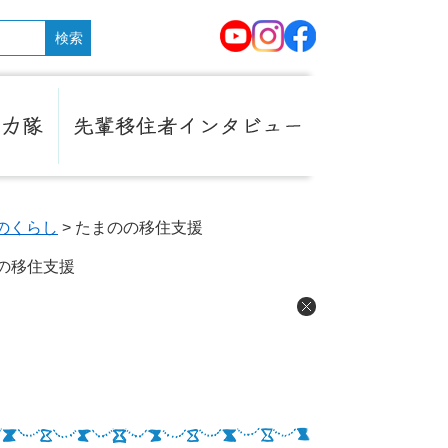
移
公
公
公
住
式
式
式
者
Youtube
Instagram
Facebook
イ
ン
タ
先
ビ
輩
ュ
移
ー
住
のくらし
>
たまのの移住支援
者
イ
の移住支援
ン
タ
ビ
ュ
ー