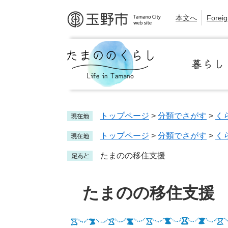
し
ペ
メ
く
玉
ー
ニ
ら
本文へ
Foreig
野
ジ
ュ
し
市
の
ー
た
役
先
を
ま
所
頭
飛
暮
の
で
ば
ら
の
す。
し
し
く
て
ら
本
トップページ
>
分類でさがす
>
く
し
文
トップページ
>
分類でさがす
>
く
へ
たまのの移住支援
本
文
たまのの移住支援