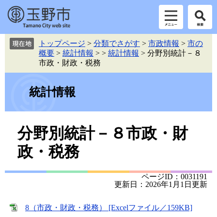
ペ
メ
トップページ
>
分類でさがす
>
市政情報
>
市の
ー
ニ
概要
>
統計情報
>
>
統計情報
>
分野別統計－８
ジ
ュ
市政・財政・税務
の
ー
先
を
頭
飛
統計情報
で
ば
す。
し
て
本
分野別統計－８市政・財
本
文
文
政・税務
へ
ページID：0031191
更新日：2026年1月1日更新
8（市政・財政・税務） [Excelファイル／159KB]