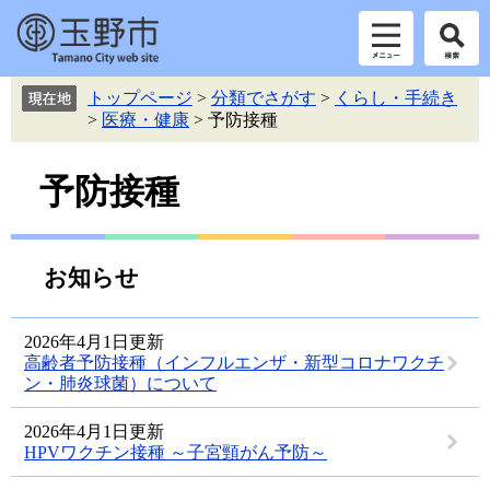
ペ
メ
トップページ
>
分類でさがす
>
くらし・手続き
ー
ニ
>
医療・健康
>
予防接種
ジ
ュ
の
ー
本
先
を
予防接種
頭
飛
文
で
ば
す。
し
て
お知らせ
本
文
へ
2026年4月1日更新
高齢者予防接種（インフルエンザ・新型コロナワクチ
ン・肺炎球菌）について
2026年4月1日更新
HPVワクチン接種 ～子宮頸がん予防～