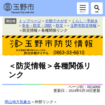
ペ
メ
トップページ
>
分類でさがす
>
くらし・手続き
ー
ニ
>
安全・防災・消防
>
防災
>
>
玉野市防災情報
>
ジ
ュ
＜防災情報＞各種関係リンク
の
ー
先
を
頭
飛
で
ば
す。
し
て
本
本
＜防災情報＞各種関係リ
文
文
ンク
へ
ページID：0024068
更新日：2024年6月18日更新
岡山地方気象台
＜外部リンク＞