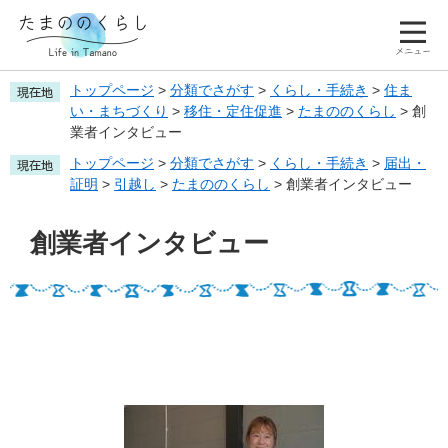
移
ペ
メ
協
た
住
ー
ニ
力
ま
者
メ
ジ
ュ
隊
の
イ
ニ
の
ー
の
ン
ュ
トップページ
>
分類でさがす
>
くらし・手続き
>
住ま
先
を
く
タ
ー
い・まちづくり
>
移住・定住促進
>
たまののくらし
>
創
頭
飛
ら
ビ
業者インタビュー
で
ば
し
ュ
す。
し
トップページ
>
分類でさがす
>
くらし・手続き
>
届出・
ー
て
証明
>
引越し
>
たまののくらし
>
創業者インタビュー
本
本
文
文
創業者インタビュー
へ