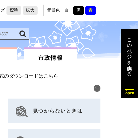
イズ
標準
拡大
背景色
白
黒
青
このページを一時保存する
市政情報
式のダウンロードはこちら