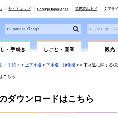
へ
サイトマップ
音声読み上げ
文字サ
Foreign languages
Google
ペ
カ
ー
ス
ジ
タ
ID
ム
を
らし・手続き
しごと・産業
観光
検
入
索
力
し・手続き
>
上下水道
>
下水道・浄化槽
>
>
下水道に関する様
はこちら
のダウンロードはこちら