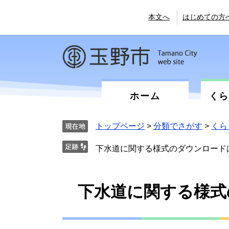
ペ
メ
ー
ニ
本文へ
はじめての方
ジ
ュ
の
ー
先
を
頭
飛
で
ば
す。
し
て
ホーム
く
本
文
へ
トップページ
>
分類でさがす
>
くら
下水道に関する様式のダウンロード
本
下水道に関する様式
文