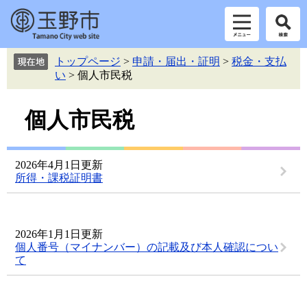
ペ
メ
トップページ
>
申請・届出・証明
>
税金・支払
ー
ニ
い
>
個人市民税
ジ
ュ
の
ー
本
先
を
個人市民税
頭
飛
文
で
ば
す。
し
2026年4月1日更新
て
所得・課税証明書
本
文
へ
2026年1月1日更新
個人番号（マイナンバー）の記載及び本人確認につい
て