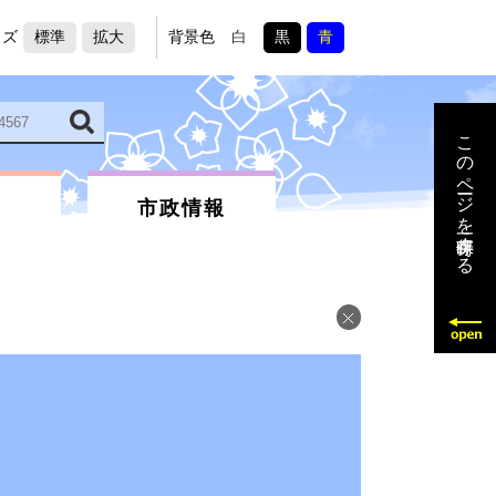
イズ
標準
拡大
背景色
白
黒
青
このページを一時保存する
市政情報