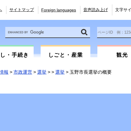
へ
サイトマップ
音声読み上げ
文字サ
Foreign languages
Google
ペ
カ
ー
ス
ジ
タ
ID
ム
を
らし・手続き
しごと・産業
観光
検
入
索
力
情報
>
市政運営
>
選挙
>
>
選挙
>
玉野市長選挙の概要