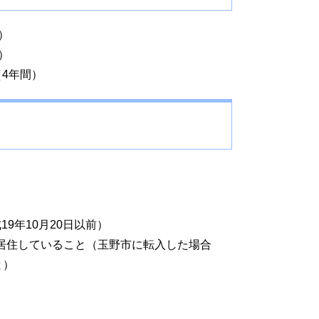
）
）
（4年間）
9年10月20日以前）
居住していること（玉野市に転入した場合
と）