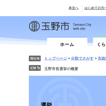
ペ
メ
ー
ニ
本文へ
はじめての方
ジ
ュ
の
ー
先
を
頭
飛
で
ば
す。
し
て
ホーム
く
本
文
へ
トップページ
>
分類でさがす
>
市政
玉野市長選挙の概要
選挙