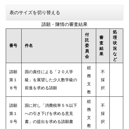
表のサイズを切り替える
請願・陳情の審査結果
処
付
審
理
託
査
状
番号
件名
委
結
況
員
果
な
会
ど
総
請願
国の責任による「２０人学
不
務
第１
級」を展望した少人数学級の
採
文
８号
前進を求める請願
択
教
総
請願
国に対し「消費税率５％以下
不
務
第１
への引き下げを求める意見
採
文
９号
書」の提出を求める請願書
択
教