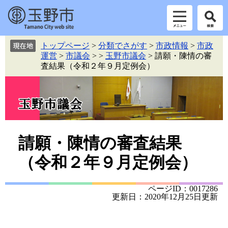
ペ
メ
トップページ
>
分類でさがす
>
市政情報
>
市政
ー
ニ
運営
>
市議会
>
>
玉野市議会
>
請願・陳情の審
ジ
ュ
査結果（令和２年９月定例会）
の
ー
先
を
頭
飛
で
ば
す。
し
て
本
本
請願・陳情の審査結果
文
文
（令和２年９月定例会）
へ
ページID：0017286
更新日：2020年12月25日更新