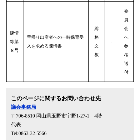
委
員
総
会
陳情
里帰り出産者への一時保育受
務
へ
等第
-
入を求める陳情書
文
参
８号
教
考
送
付
このページに関するお問い合わせ先
議会事務局
〒706-8510
岡山県玉野市宇野1-27-1 4階
代表
Tel:0863-32-5566