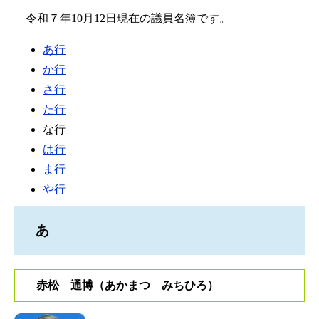
令和７年10月12日現在の議員名簿です。
あ行
か行
さ行
た行
な行
は行
ま行
や行
あ
赤松 通博（あかまつ みちひろ）