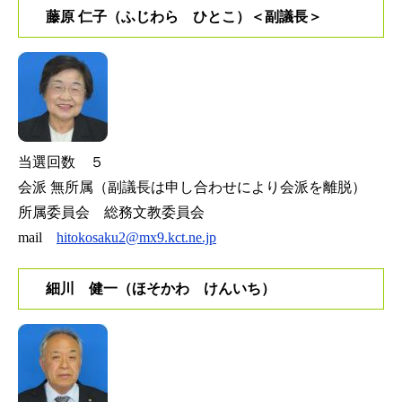
藤原 仁子（ふじわら ひとこ）＜副議長＞
当選回数 ５
会派 無所属（副議長は申し合わせにより会派を離脱）
所属委員会 総務文教委員会
mail
hitokosaku2@mx9.kct.ne.jp
細川 健一（ほそかわ けんいち）