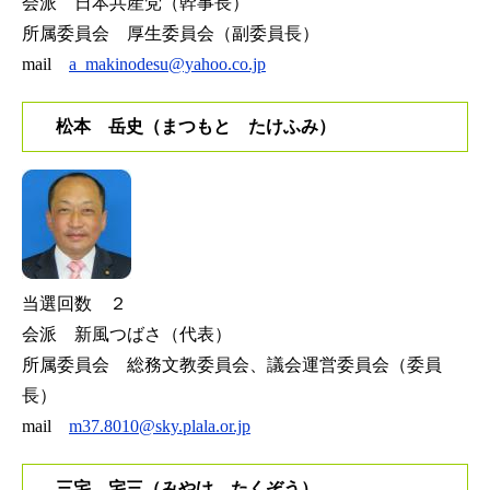
会派 日本共産党（幹事長）
所属委員会 厚生委員会（副委員長）
mail
a_makinodesu@yahoo.co.jp
松本 岳史（まつもと たけふみ）
当選回数 ２
会派 新風つばさ（代表）
所属委員会 総務文教委員会、議会運営委員会（委員
長）
mail
m37.8010@sky.plala.or.jp
三宅 宅三（みやけ たくぞう）