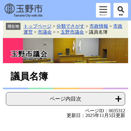
ペ
メ
トップページ
>
分類でさがす
>
市政情報
>
市政
ー
ニ
運営
>
市議会
>
>
玉野市議会
>
議員名簿
ジ
ュ
の
ー
先
を
頭
飛
で
ば
す。
し
本
て
議員名簿
本
文
文
へ
ページ内目次
ページID：0035312
更新日：2025年11月5日更新