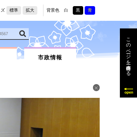
イズ
標準
拡大
背景色
白
黒
青
このページを一時保存する
市政情報