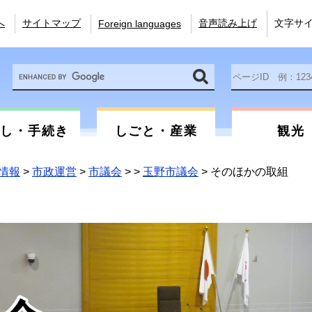
へ
サイトマップ
音声読み上げ
文字サ
Foreign languages
Google
ペ
カ
ー
ス
ジ
タ
ID
ム
を
らし・手続き
しごと・産業
観光
検
入
索
力
情報
>
市政運営
>
市議会
>
>
玉野市議会
>
そのほかの取組