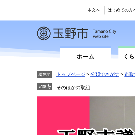
ペ
メ
ー
ニ
本文へ
はじめての方
ジ
ュ
の
ー
先
を
頭
飛
で
ば
す。
し
て
ホーム
く
本
文
へ
トップページ
>
分類でさがす
>
市政
そのほかの取組