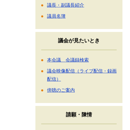
議長・副議長紹介
議員名簿
議会が見たいとき
本会議 会議録検索
議会映像配信（ライブ配信・録画
配信）
傍聴のご案内
請願・陳情