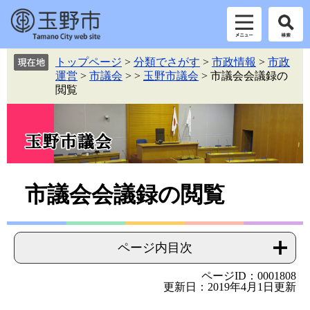
ペ
メ
トップページ
>
分類でさがす
>
市政情報
>
市政
ー
ニ
運営
>
市議会
>
>
玉野市議会
>
市議会会議録の
ジ
ュ
閲覧
の
ー
先
を
頭
飛
で
ば
す。
し
て
本
本
市議会会議録の閲覧
文
文
へ
ページ内目次
ページID：0001808
更新日：2019年4月1日更新