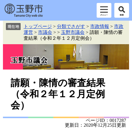
ペ
メ
トップページ
>
分類でさがす
>
市政情報
>
市政
ー
ニ
運営
>
市議会
>
>
玉野市議会
>
請願・陳情の審
ジ
ュ
査結果（令和２年１２月定例会）
の
ー
先
を
頭
飛
で
ば
す。
し
て
本
本
請願・陳情の審査結果
文
文
（令和２年１２月定例
へ
会）
ページID：0017287
更新日：2020年12月25日更新