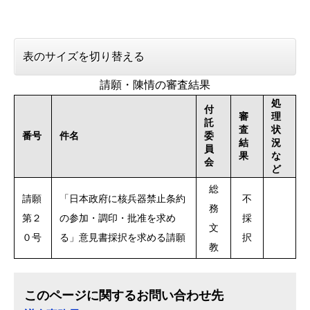
表のサイズを切り替える
請願・陳情の審査結果
処
付
審
理
託
査
状
番号
件名
委
結
況
員
果
な
会
ど
総
請願
「日本政府に核兵器禁止条約
不
務
第２
の参加・調印・批准を求め
採
文
０号
る」意見書採択を求める請願
択
教
このページに関するお問い合わせ先