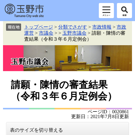
ペ
メ
トップページ
>
分類でさがす
>
市政情報
>
市政
ー
ニ
運営
>
市議会
>
>
玉野市議会
>
請願・陳情の審
ジ
ュ
査結果（令和３年６月定例会）
の
ー
先
を
頭
飛
で
ば
す。
し
て
本
本
請願・陳情の審査結果
文
文
（令和３年６月定例会）
へ
ページID：0020861
更新日：2021年7月8日更新
表のサイズを切り替える