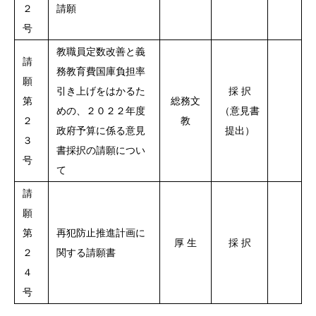
２
請願
号
教職員定数改善と義
請
務教育費国庫負担率
願
引き上げをはかるた
採 択
第
総務文
めの、２０２２年度
（意見書
２
教
政府予算に係る意見
提出）
３
書採択の請願につい
号
て
請
願
第
再犯防止推進計画に
厚 生
採 択
２
関する請願書
４
号