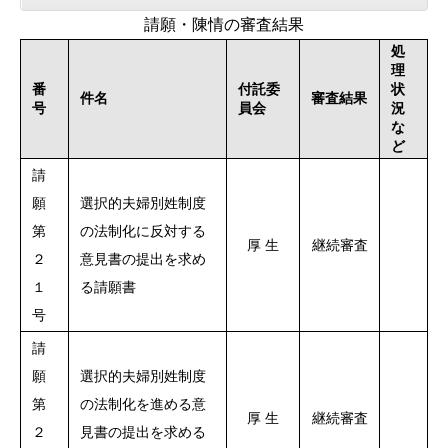
請願・陳情の審査結果
処
理
番
付託委
状
件名
審査結果
号
員会
況
な
ど
請
願
選択的夫婦別姓制度
第
の法制化に反対する
厚 生
継続審査
２
意見書の提出を求め
１
る請願書
号
請
願
選択的夫婦別姓制度
第
の法制化を進める意
厚 生
継続審査
２
見書の提出を求める