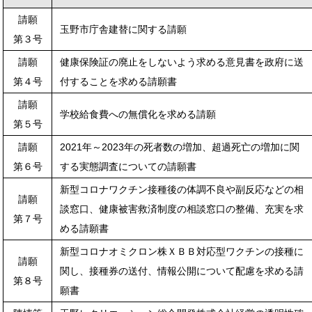
請願
玉野市庁舎建替に関する請願
第３号
請願
健康保険証の廃止をしないよう求める意見書を政府に送
第４号
付することを求める請願書
請願
学校給食費への無償化を求める請願
第５号
請願
2021年～2023年の死者数の増加、超過死亡の増加に関
第６号
する実態調査についての請願書
新型コロナワクチン接種後の体調不良や副反応などの相
請願
談窓口、健康被害救済制度の相談窓口の整備、充実を求
第７号
める請願書
新型コロナオミクロン株ＸＢＢ対応型ワクチンの接種に
請願
関し、接種券の送付、情報公開について配慮を求める請
第８号
願書