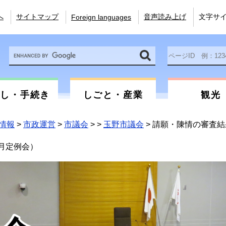
へ
サイトマップ
音声読み上げ
文字サ
Foreign languages
Google
ペ
カ
ー
ス
ジ
タ
ID
ム
を
らし・手続き
しごと・産業
観光
検
入
索
力
情報
>
市政運営
>
市議会
>
>
玉野市議会
>
請願・陳情の審査結
月定例会）