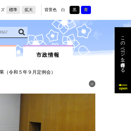
イズ
標準
拡大
背景色
白
黒
青
このページを一時保存する
市政情報
果（令和５年９月定例会）