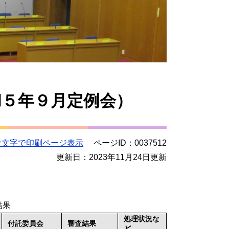
和５年９月定例会）
な文字で印刷ページ表示
ページID：0037512
更新日：2023年11月24日更新
結果
処理状況な
付託委員会
審査結果
ど