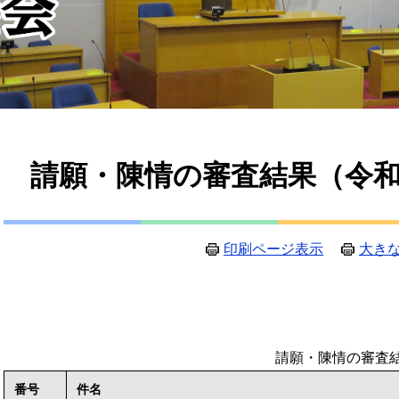
本
請願・陳情の審査結果（令
文
印刷ページ表示
大き
請願・陳情の審査
番号
件名