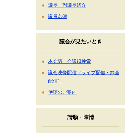
議長・副議長紹介
議員名簿
議会が見たいとき
本会議 会議録検索
議会映像配信（ライブ配信・録画
配信）
傍聴のご案内
請願・陳情