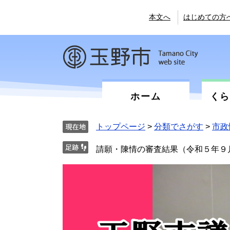
ペ
メ
ー
ニ
本文へ
はじめての方
ジ
ュ
の
ー
先
を
頭
飛
で
ば
す。
し
て
ホーム
く
本
文
へ
トップページ
>
分類でさがす
>
市政
請願・陳情の審査結果（令和５年９