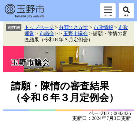
ペ
メ
トップページ
>
分類でさがす
>
市政情報
>
市政
ー
ニ
運営
>
市議会
>
>
玉野市議会
>
請願・陳情の審
ジ
ュ
査結果（令和６年３月定例会）
の
ー
先
を
頭
飛
で
ば
す。
し
て
本
本
請願・陳情の審査結果
文
文
（令和６年３月定例会）
へ
ページID：0042426
更新日：2024年7月3日更新