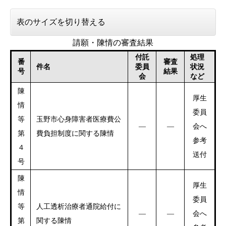
表のサイズを切り替える
請願・陳情の審査結果
付託
処理
番
審査
件名
委員
状況
号
結果
会
など
陳
厚生
情
委員
等
玉野市心身障害者医療費公
―​
会へ
―​
第
費負担制度に関する陳情​
参考
４
送付​
号
陳
厚生
情
委員
等
人工透析治療者通院給付に
―​​
―​​
会へ
第
関する陳情​