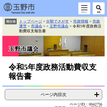
ペ
メ
トップページ
>
分類でさがす
>
市政情報
>
市政
ー
ニ
運営
>
市議会
>
>
玉野市議会
>
令和5年度政務活
ジ
ュ
動費収支報告書
の
ー
先
を
頭
飛
で
ば
す。
し
て
本
本
令和5年度政務活動費収支
文
文
報告書
へ
ページ内目次
ページID：0042756