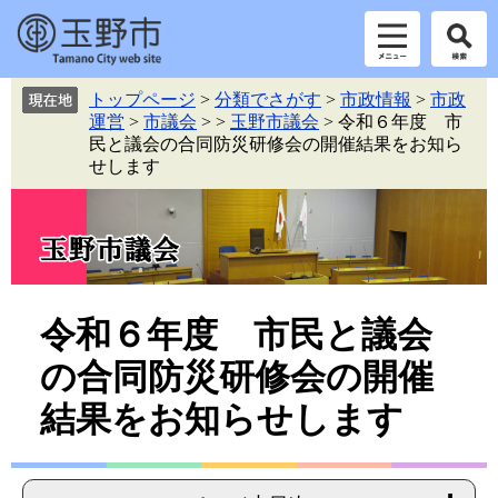
ペ
メ
トップページ
>
分類でさがす
>
市政情報
>
市政
ー
ニ
運営
>
市議会
>
>
玉野市議会
>
令和６年度 市
ジ
ュ
民と議会の合同防災研修会の開催結果をお知ら
の
ー
せします
先
を
頭
飛
で
ば
す。
し
て
本
本
文
令和６年度 市民と議会
へ
文
の合同防災研修会の開催
結果をお知らせします