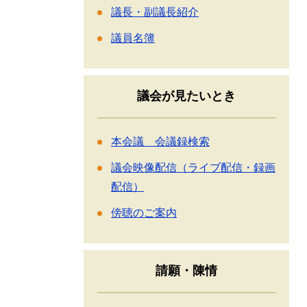
議長・副議長紹介
議員名簿
議会が見たいとき
本会議 会議録検索
議会映像配信（ライブ配信・録画
配信）
傍聴のご案内
請願・陳情