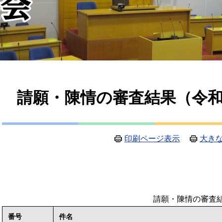
本
請願・陳情の審査結果（令
文
印刷ページ表示
大き
請願・陳情の審査
番号
件名