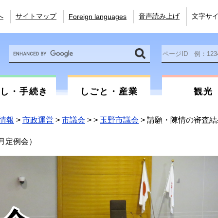
へ
サイトマップ
音声読み上げ
文字サ
Foreign languages
Google
ペ
カ
ー
ス
ジ
タ
ID
ム
を
らし・手続き
しごと・産業
観光
検
入
索
力
情報
>
市政運営
>
市議会
>
>
玉野市議会
>
請願・陳情の審査結
月定例会）