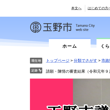
ペ
メ
ー
ニ
本文へ
はじめての方
ジ
ュ
の
ー
先
を
頭
飛
で
ば
す。
し
て
ホーム
く
本
文
へ
トップページ
>
分類でさがす
>
市政
請願・陳情の審査結果（令和元年９