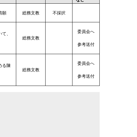
総務文教
不採択
請願
委員会へ
いて、
総務文教
参考送付
委員会へ
める陳
総務文教
参考送付