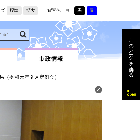
イズ
標準
拡大
背景色
白
黒
青
このページを一時保存する
市政情報
果（令和元年９月定例会）