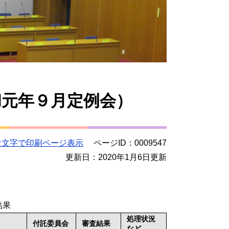
和元年９月定例会）
な文字で印刷ページ表示
ページID：0009547
更新日：2020年1月6日更新
結果
処理状況
付託委員会
審査結果
など