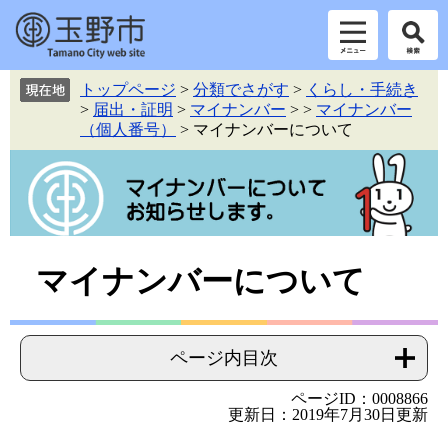
ペ
メ
トップページ
>
分類でさがす
>
くらし・手続き
ー
ニ
>
届出・証明
>
マイナンバー
>
>
マイナンバー
ジ
ュ
（個人番号）
>
マイナンバーについて
の
ー
先
を
頭
飛
で
ば
す。
し
て
本
本
マイナンバーについて
文
文
へ
ページ内目次
ページID：0008866
更新日：2019年7月30日更新