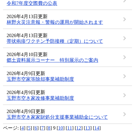
令和7年度交際費の公表
2026年4月13日更新
林野火災注意報・警報の運用が開始されます
2026年4月13日更新
帯状疱疹ワクチン予防接種（定期）について
2026年4月10日更新
郷土資料展示コーナー 特別展示のご案内
2026年4月9日更新
玉野市空家等除却事業補助制度
2026年4月9日更新
玉野市空き家改修事業補助制度
2026年4月9日更新
玉野市空き家家財処分支援事業補助金について
ページ: [
4
] [
5
] [
6
] [
7
] [
8
] 9 [
10
] [
11
] [
12
] [
13
] [
14
]