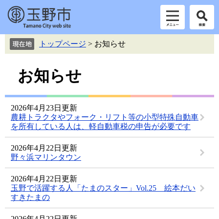
ペ
メ
トップページ
>
お知らせ
ー
ニ
ジ
ュ
本
の
ー
お知らせ
先
を
文
頭
飛
で
ば
2026年4月23日更新
す。
し
農耕トラクタやフォーク・リフト等の小型特殊自動車
て
を所有している人は、軽自動車税の申告が必要です
本
文
2026年4月22日更新
へ
野々浜マリンタウン
2026年4月22日更新
玉野で活躍する人「たまのスター」Vol.25 絵本だい
すきたまの
2026年4月22日更新