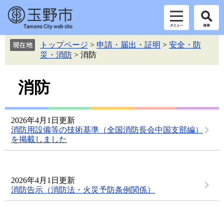
ペ
メ
トップページ
>
申請・届出・証明
>
安全・防
ー
ニ
災・消防
>
消防
ジ
ュ
の
ー
本
先
を
消防
頭
飛
文
で
ば
す。
し
2026年4月1日更新
て
消防用設備等の技術基準（全国消防長会中国支部編）
本
を掲載しました
文
へ
2026年4月1日更新
消防告示（消防法・火災予防条例関係）