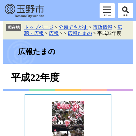
ペ
メ
トップページ
>
分類でさがす
>
市政情報
>
広
ー
ニ
聴・広報
>
広報
>
>
広報たまの
>
平成22年度
ジ
ュ
の
ー
先
を
広報たまの
頭
飛
で
ば
す。
し
本
平成22年度
て
文
本
文
へ