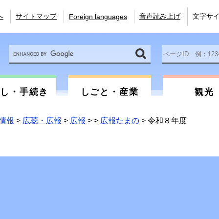
へ
サイトマップ
音声読み上げ
文字サ
Foreign languages
Google
ペ
カ
ー
ス
ジ
タ
ID
ム
を
らし・手続き
しごと・産業
観光
検
入
索
力
情報
>
広聴・広報
>
広報
>
>
広報たまの
>
令和８年度