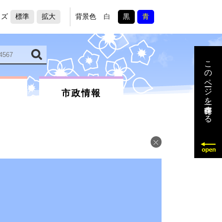
イズ
標準
拡大
背景色
白
黒
青
このページを一時保存する
市政情報