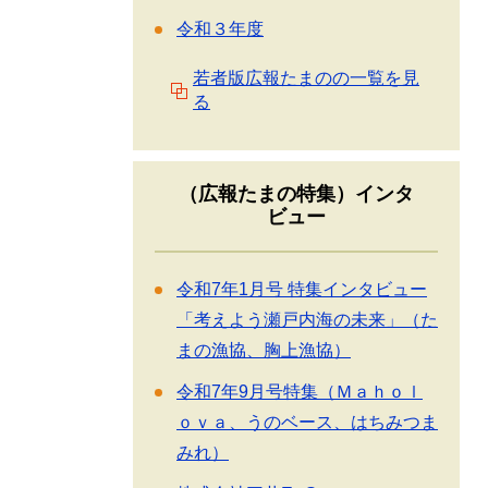
令和３年度
若者版広報たまのの一覧を見
る
（広報たまの特集）インタ
ビュー
令和7年1月号 特集インタビュー
「考えよう瀬戸内海の未来」（た
まの漁協、胸上漁協）
令和7年9月号特集（Ｍａｈｏｌ
ｏｖａ、うのベース、はちみつま
みれ）