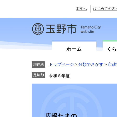
ペ
メ
ー
ニ
本文へ
はじめての方
ジ
ュ
の
ー
先
を
頭
飛
で
ば
す。
し
て
ホーム
く
本
文
へ
トップページ
>
分類でさがす
>
市政
令和８年度
広報たまの