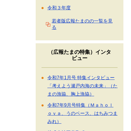
令和３年度
若者版広報たまのの一覧を見
る
（広報たまの特集）インタ
ビュー
令和7年1月号 特集インタビュー
「考えよう瀬戸内海の未来」（た
まの漁協、胸上漁協）
令和7年9月号特集（Ｍａｈｏｌ
ｏｖａ、うのベース、はちみつま
みれ）