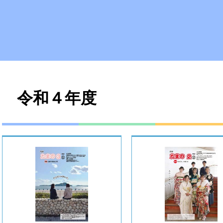
本
令和４年度
文