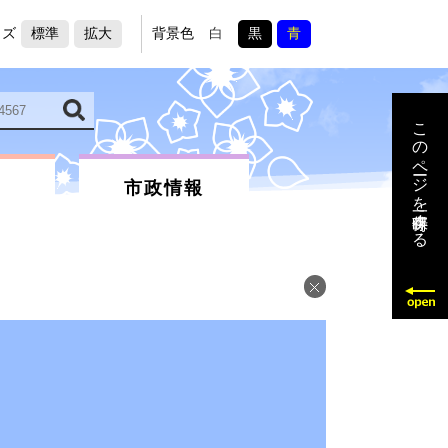
イズ
標準
拡大
背景色
白
黒
青
このページを一時保存する
市政情報