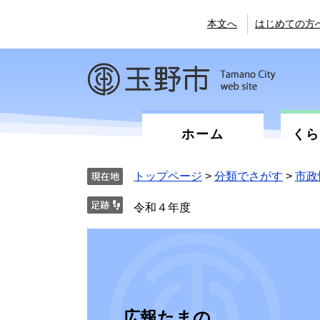
ペ
メ
ー
ニ
本文へ
はじめての方
ジ
ュ
の
ー
先
を
頭
飛
で
ば
す。
し
て
ホーム
く
本
文
へ
トップページ
>
分類でさがす
>
市政
令和４年度
広報たまの