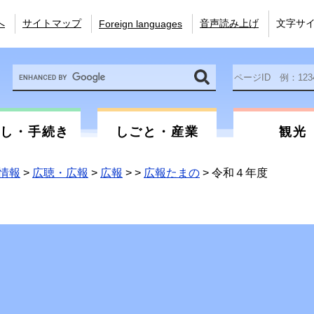
へ
サイトマップ
音声読み上げ
文字サ
Foreign languages
Google
ペ
カ
ー
ス
ジ
タ
ID
ム
を
らし・手続き
しごと・産業
観光
検
入
索
力
情報
>
広聴・広報
>
広報
>
>
広報たまの
>
令和４年度