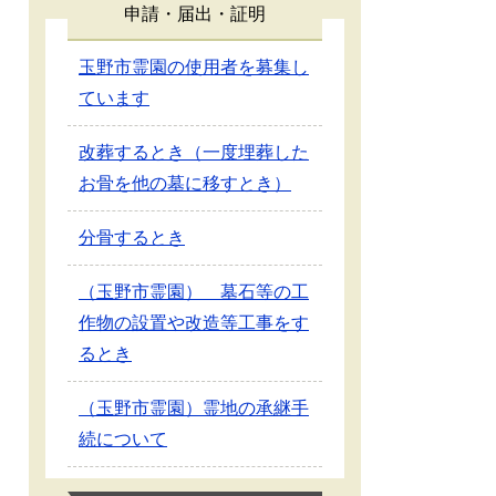
申請・届出・証明
玉野市霊園の使用者を募集し
ています
改葬するとき（一度埋葬した
お骨を他の墓に移すとき）
分骨するとき
（玉野市霊園） 墓石等の工
作物の設置や改造等工事をす
るとき
（玉野市霊園）霊地の承継手
続について