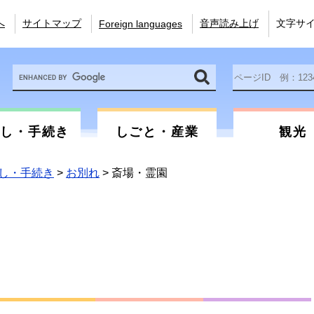
へ
サイトマップ
音声読み上げ
文字サ
Foreign languages
Google
ペ
カ
ー
ス
ジ
タ
ID
ム
を
らし・手続き
しごと・産業
観光
検
入
索
力
し・手続き
>
お別れ
>
斎場・霊園