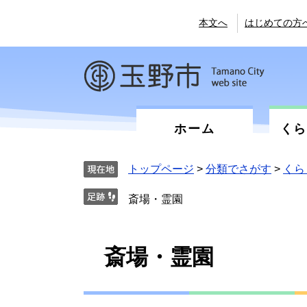
ペ
メ
ー
ニ
本文へ
はじめての方
ジ
ュ
の
ー
先
を
頭
飛
で
ば
す。
し
て
ホーム
く
本
文
へ
トップページ
>
分類でさがす
>
くら
斎場・霊園
本
斎場・霊園
文