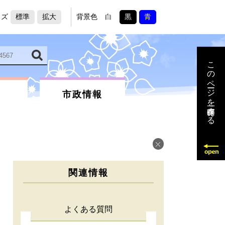
イズ
標準
拡大
背景色
白
黒
青
このページを一時保存する
市政情報
関連情報
よくある質問