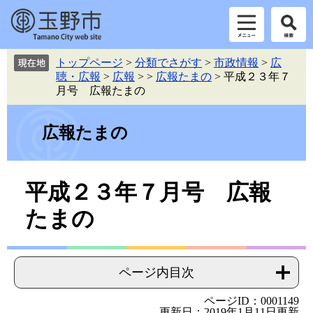
ペ
メ
トップページ
>
分類でさがす
>
市政情報
>
広
ー
ニ
聴・広報
>
広報
>
>
広報たまの
>
平成２３年７
ジ
ュ
月号 広報たまの
の
ー
先
を
頭
飛
広報たまの
で
ば
す。
し
て
本
平成２３年７月号 広報
本
文
文
たまの
へ
ページ内目次
ページID：0001149
更新日：2019年1月11日更新