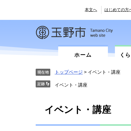
ペ
メ
ー
ニ
本文へ
はじめての方
ジ
ュ
の
ー
先
を
頭
飛
で
ば
す。
し
て
ホーム
く
本
文
へ
トップページ
>
イベント・講座
イベント・講座
本
イベント・講座
文