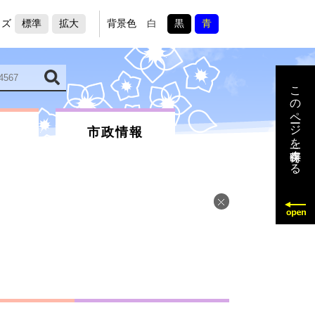
イズ
標準
拡大
背景色
白
黒
青
このページを一時保存する
市政情報