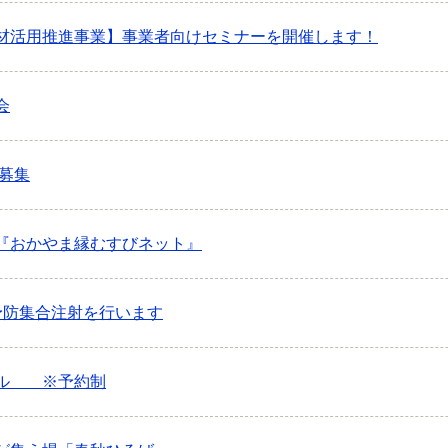
材活用推進事業】事業者向けセミナーを開催します！
会
募集
『おかやま縁むすびネット』
予防集合注射を行います
ール ※予約制