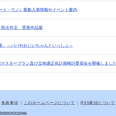
ート・ウノ）客船入港情報やイベント案内
）防火作文 受賞作品展
座」～パパやおじいちゃんといっしょ～
画マスタープラン及び立地適正化計画検討委員会を開催しまし
免責事項
このホームページについて
RSS配信について
00020332046