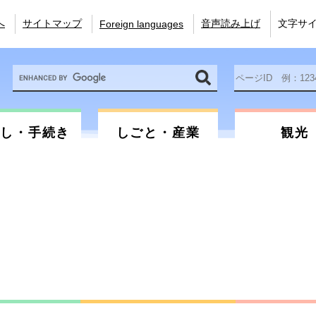
へ
サイトマップ
音声読み上げ
文字サ
Foreign languages
Google
ペ
カ
ー
ス
ジ
タ
ID
ム
を
らし・手続き
しごと・産業
観光
検
入
索
力