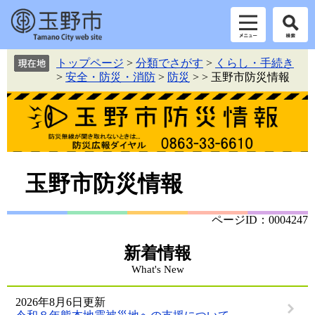
ペ
メ
トップページ
>
分類でさがす
>
くらし・手続き
ー
ニ
>
安全・防災・消防
>
防災
>
>
玉野市防災情報
ジ
ュ
の
ー
先
を
頭
飛
で
ば
す。
し
本
て
玉野市防災情報
本
文
文
へ
ページID：0004247
新着情報
What's New
2026年8月6日更新