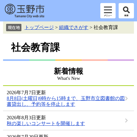
ペ
メ
トップページ
>
組織でさがす
>
社会教育課
ー
ニ
ジ
ュ
本
の
ー
社会教育課
先
を
文
頭
飛
で
ば
す。
し
新着情報
て
What's New
本
文
2026年7月7日更新
へ
8月8日(土曜日)9時から15時まで、玉野市立図書館の図
書貸出し、予約等を停止します
2026年8月3日更新
秋の楽しいコンサートを開催します
2026年7月29日更新