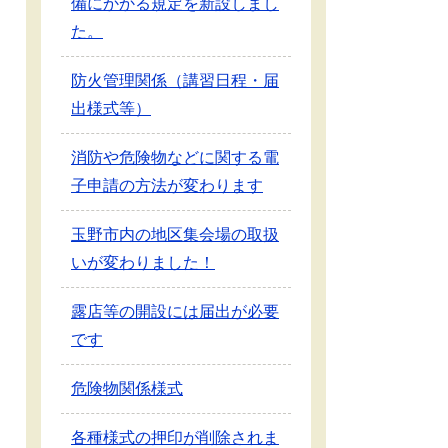
備にかかる規定を新設しまし
た。
防火管理関係（講習日程・届
出様式等）
消防や危険物などに関する電
子申請の方法が変わります
玉野市内の地区集会場の取扱
いが変わりました！
露店等の開設には届出が必要
です
危険物関係様式
各種様式の押印が削除されま