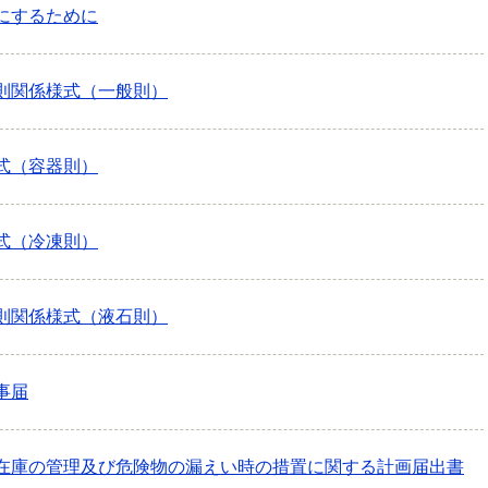
にするために
則関係様式（一般則）
式（容器則）
式（冷凍則）
則関係様式（液石則）
事届
在庫の管理及び危険物の漏えい時の措置に関する計画届出書