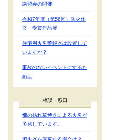
講習会の開催
令和7年度（第56回）防火作
文 受賞作品展
住宅用火災警報器は設置して
いますか？
事故のないイベントにするた
めに
相談・窓口
畑の枯れ草焼きによる火災が
多発しています。
消火器を廃棄する場合は？