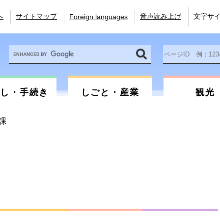
へ
サイトマップ
音声読み上げ
文字サ
Foreign languages
Google
ペ
カ
ー
ス
ジ
タ
ID
ム
を
らし・手続き
しごと・産業
観光
検
入
索
力
課