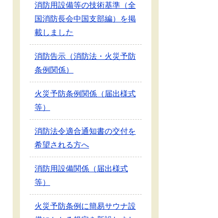
消防用設備等の技術基準（全
国消防長会中国支部編）を掲
載しました
消防告示（消防法・火災予防
条例関係）
火災予防条例関係（届出様式
等）
消防法令適合通知書の交付を
希望される方へ
消防用設備関係（届出様式
等）
火災予防条例に簡易サウナ設