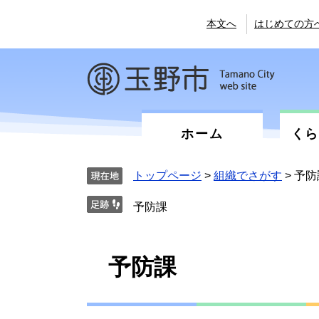
ペ
メ
ー
ニ
本文へ
はじめての方
ジ
ュ
の
ー
先
を
頭
飛
で
ば
す。
し
て
ホーム
く
本
文
へ
トップページ
>
組織でさがす
>
予防
予防課
本
予防課
文