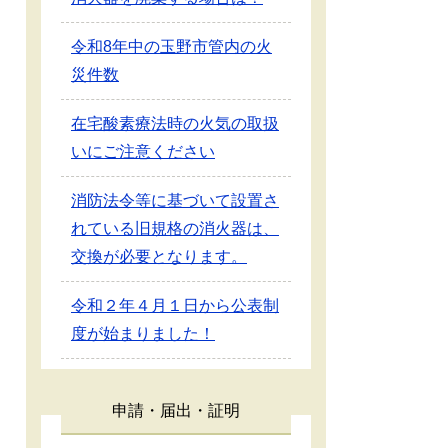
令和8年中の玉野市管内の火
災件数
在宅酸素療法時の火気の取扱
いにご注意ください
消防法令等に基づいて設置さ
れている旧規格の消火器は、
交換が必要となります。
令和２年４月１日から公表制
度が始まりました！
申請・届出・証明