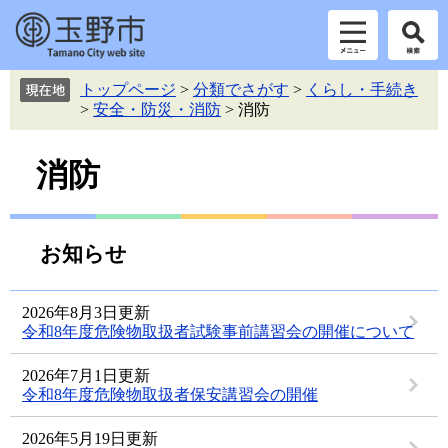
ペ
メ
トップページ
>
分類でさがす
>
くらし・手続き
ー
ニ
>
安全・防災・消防
>
消防
ジ
ュ
の
ー
本
先
を
消防
頭
飛
文
で
ば
す。
し
て
お知らせ
本
文
へ
2026年8月3日更新
令和8年度危険物取扱者試験事前講習会の開催について
2026年7月1日更新
令和8年度危険物取扱者保安講習会の開催
2026年5月19日更新