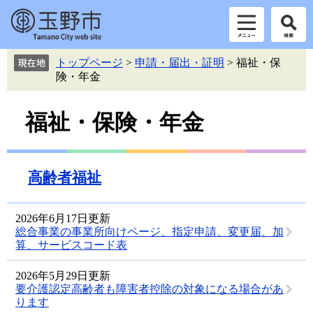
ペ
メ
トップページ
>
申請・届出・証明
>
福祉・保
ー
ニ
険・年金
ジ
ュ
の
ー
本
先
を
福祉・保険・年金
頭
飛
文
で
ば
す。
し
て
高齢者福祉
本
文
へ
2026年6月17日更新
総合事業の事業所向けページ、指定申請、変更届、加
算、サービスコード表
2026年5月29日更新
要介護認定高齢者も障害者控除の対象になる場合があ
ります