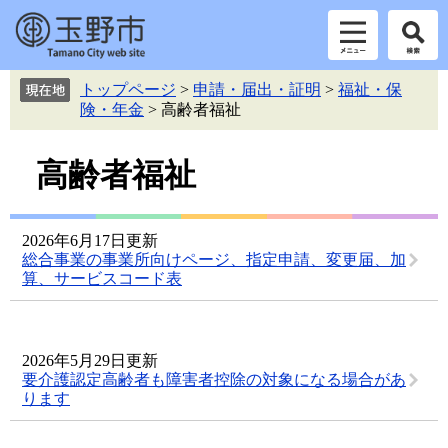
ペ
メ
トップページ
>
申請・届出・証明
>
福祉・保
ー
ニ
険・年金
>
高齢者福祉
ジ
ュ
の
ー
本
先
を
高齢者福祉
頭
飛
文
で
ば
す。
し
2026年6月17日更新
て
総合事業の事業所向けページ、指定申請、変更届、加
本
算、サービスコード表
文
へ
2026年5月29日更新
要介護認定高齢者も障害者控除の対象になる場合があ
ります